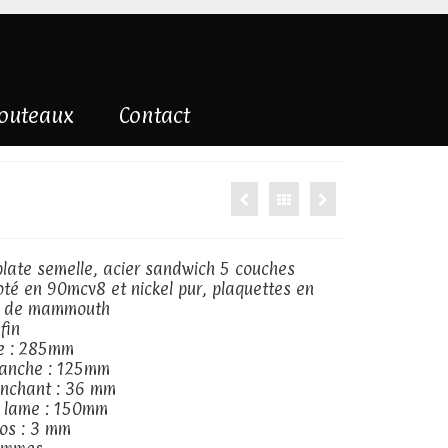
couteaux
Contact
plate semelle, acier sandwich 5 couches
oté en 90mcv8 et nickel pur, plaquettes en
re de mammouth
fin
le : 285mm
anche : 125mm
anchant : 36 mm
a lame : 150mm
os : 3 mm